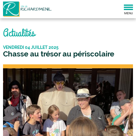
Togg
navi
MENU
Actualités
VENDREDI 04 JUILLET 2025
Chasse au trésor au périscolaire