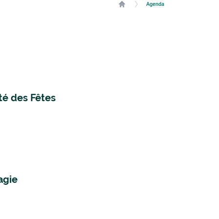
Agenda
té des Fêtes
agie