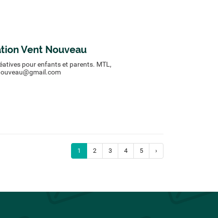
iation Vent Nouveau
réatives pour enfants et parents. MTL,
ntnouveau@gmail.com
1
2
3
4
5
›