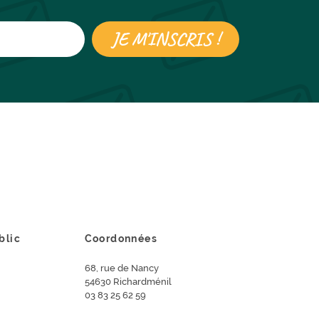
blic
Coordonnées
68, rue de Nancy
54630 Richardménil
03 83 25 62 59