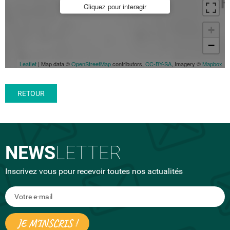
Cliquez pour interagir
+
−
Leaflet
| Map data ©
OpenStreetMap
contributors,
CC-BY-SA
, Imagery ©
Mapbox
RETOUR
NEWS
LETTER
Inscrivez vous pour recevoir toutes nos actualités