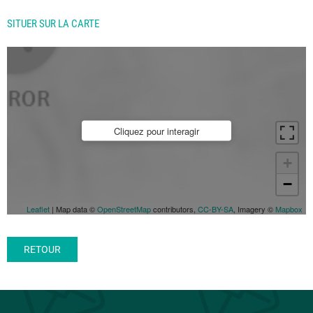
SITUER SUR LA CARTE
Cliquez pour interagir
+
−
Leaflet
| Map data ©
OpenStreetMap
contributors,
CC-BY-SA
, Imagery ©
Mapbox
RETOUR