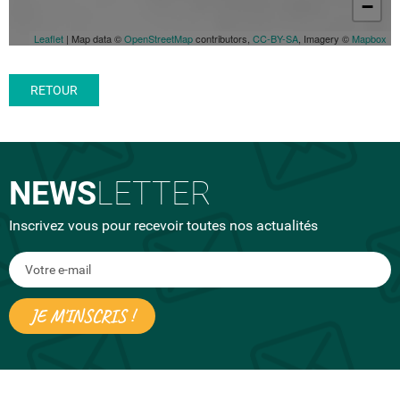
−
Leaflet
| Map data ©
OpenStreetMap
contributors,
CC-BY-SA
, Imagery ©
Mapbox
RETOUR
NEWS
LETTER
Inscrivez vous pour recevoir toutes nos actualités