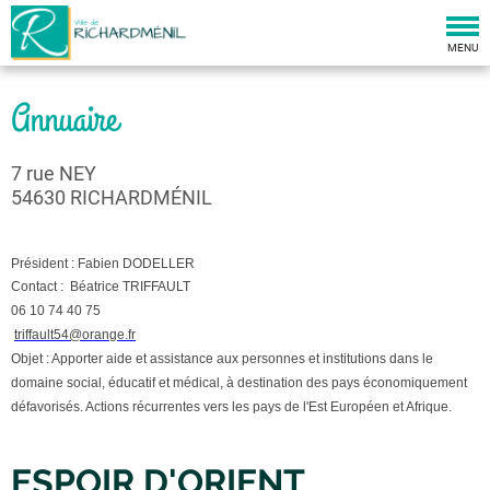
Togg
navi
MENU
Annuaire
7 rue NEY
54630 RICHARDMÉNIL
Président : Fabien DODELLER
Contact : Béatrice TRIFFAULT
06 10 74 40 75
triffault54@orange.fr
Objet : Apporter aide et assistance aux personnes et institutions dans le
domaine social, éducatif et médical, à destination des pays économiquement
défavorisés. Actions récurrentes vers les pays de l'Est Européen et Afrique.
ESPOIR D'ORIENT