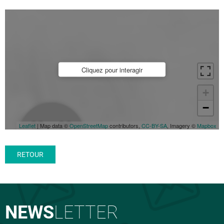
Cliquez pour interagir
+
−
Leaflet
| Map data ©
OpenStreetMap
contributors,
CC-BY-SA
, Imagery ©
Mapbox
RETOUR
NEWS
LETTER