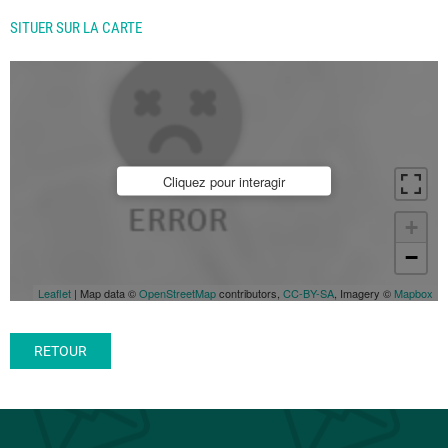
SITUER SUR LA CARTE
Cliquez pour interagir
+
−
Leaflet
| Map data ©
OpenStreetMap
contributors,
CC-BY-SA
, Imagery ©
Mapbox
RETOUR