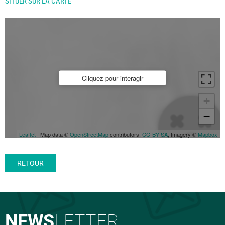
SITUER SUR LA CARTE
Cliquez pour interagir
+
−
Leaflet
| Map data ©
OpenStreetMap
contributors,
CC-BY-SA
, Imagery ©
Mapbox
RETOUR
NEWS
LETTER