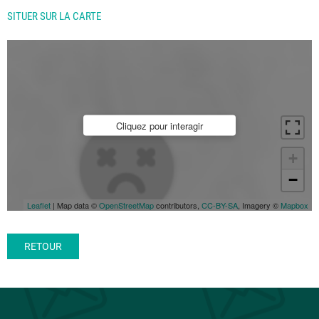
SITUER SUR LA CARTE
Cliquez pour interagir
+
−
Leaflet
| Map data ©
OpenStreetMap
contributors,
CC-BY-SA
, Imagery ©
Mapbox
RETOUR