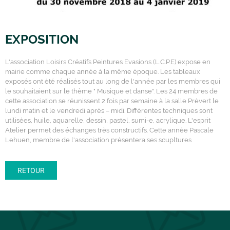
EXPOSITION
L'association Loisirs Créatifs Peintures Evasions (L.C.P.E) expose en
mairie comme chaque année à la même époque. Les tableaux
exposés ont été réalisés tout au long de l'année par les membres qui
le souhaitaient sur le thème " Musique et danse". Les 24 membres de
cette association se réunissent 2 fois par semaine à la salle Prévert le
lundi matin et le vendredi après – midi. Différentes techniques sont
utilisées, huile, aquarelle, dessin, pastel, sumi-e, acrylique. L'esprit
Atelier permet des échanges très constructifs. Cette année Pascale
Lehuen, membre de l'association présentera ses scupltures
RETOUR