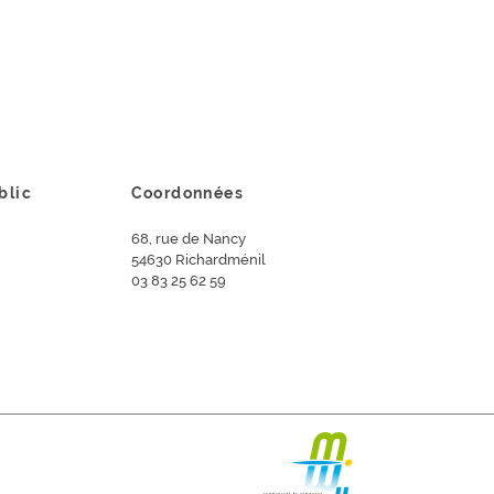
blic
Coordonnées
68, rue de Nancy
54630 Richardménil
03 83 25 62 59