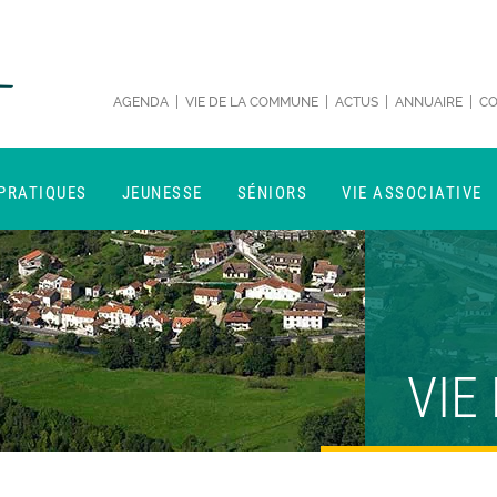
AGENDA
|
VIE DE LA COMMUNE
|
ACTUS
|
ANNUAIRE
|
CO
 PRATIQUES
JEUNESSE
SÉNIORS
VIE ASSOCIATIVE
VIE