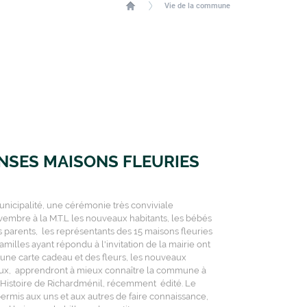
Vie de la commune
SES MAISONS FLEURIES
nicipalité, une cérémonie très conviviale
vembre à la M.T.L les nouveaux habitants, les bébés
s parents, les représentants des 15 maisons fleuries
milles ayant répondu à l'invitation de la mairie ont
une carte cadeau et des fleurs, les nouveaux
 eux, apprendront à mieux connaître la commune à
r l'Histoire de Richardménil, récemment édité. Le
 permis aux uns et aux autres de faire connaissance,