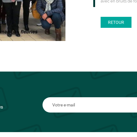
avec en bruits de fo
RETOUR
és