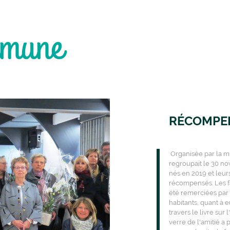
mmune
RÉCOMPEN
Organisée par la mu
regroupait le 30 no
nés en 2019 et leur
récompensés. Les fa
été remerciées par 
habitants, quant à
travers le livre su
verre de l'amitié a