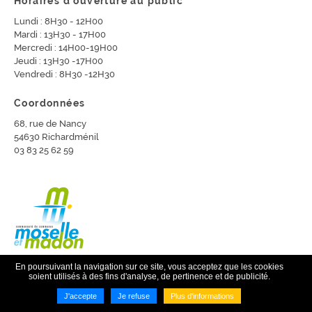
Horaires d'ouverture au public
Lundi : 8H30 - 12H00
Mardi : 13H30 - 17H00
Mercredi : 14H00-19H00
Jeudi : 13H30 -17H00
Vendredi : 8H30 -12H30
Coordonnées
68, rue de Nancy
54630 Richardménil
03 83 25 62 59
En poursuivant la navigation sur ce site, vous acceptez que les cookies
soient utilisés à des fins d'analyse, de pertinence et de publicité.
Imaginé par
NEFTIS
- CMS :
Flexit©
J'accepte
Je refuse
Plus d'informations