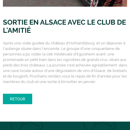
SORTIE EN ALSACE AVEC LE CLUB DE
L'AMITIÉ
Après une visite guidée du château d'Hohlandsburg et un déjeuner à
l'auberge située dans l'enceinte. Le groupe d'une cinquantaine de
personnes a pu visiter la cité médiévale d'Eguisheim avant une
promenade en petit train dans les vignobles de grands crus, situés aux
pieds des trois châteaux. La journée s'est achevée agréablement dans
une cave locale autour d'une dégustation de vins d'Alsace, de bretzels
et de kouglofs. Prochains rendez-vous le repas de fin d'année pour les
membres du club et une sortie à Kirrwiller en janvier.
RETOUR