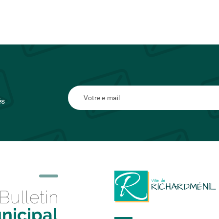
és
Bulletin
nicipal