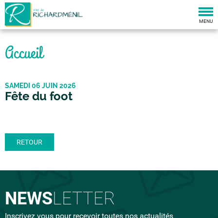
Togg
navi
MENU
Accueil
SAMEDI 06 JUIN 2026
Fête du foot
RETOUR
NEWS
LETTER
Inscrivez vous pour recevoir toutes nos actualités